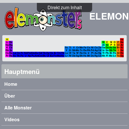
Direkt zum Inhalt
ELEMON
Hauptmenü
Home
Über
Alle Monster
Videos