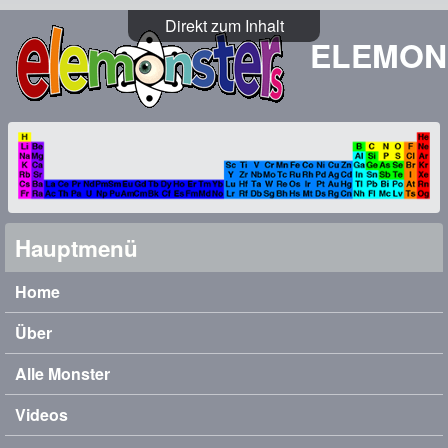
Direkt zum Inhalt
ELEMON
Hauptmenü
Home
Über
Alle Monster
Videos