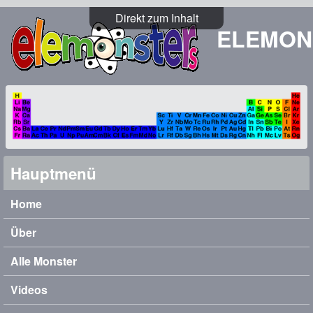
Direkt zum Inhalt
ELEMON
Hauptmenü
Home
Über
Alle Monster
Videos