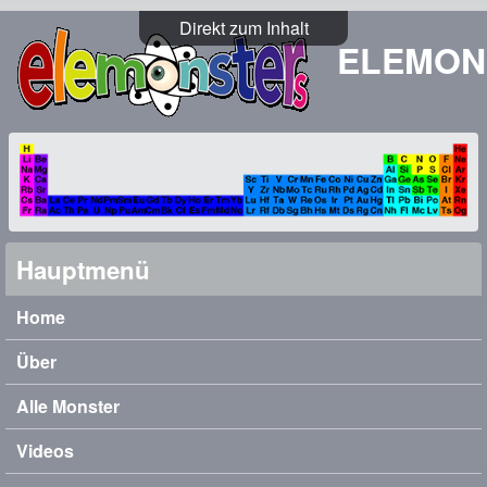
Direkt zum Inhalt
ELEMON
Hauptmenü
Home
Über
Alle Monster
Videos