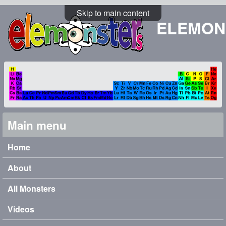
Skip to main content
ELEMON
Main menu
Home
About
All Monsters
Videos