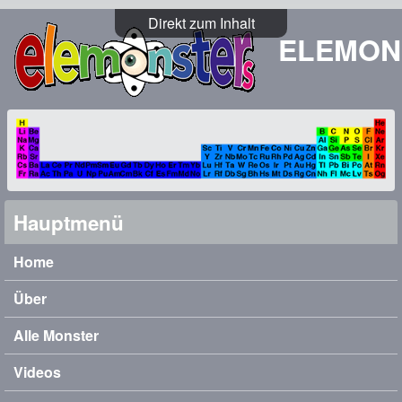
Direkt zum Inhalt
ELEMON
Hauptmenü
Home
Über
Alle Monster
Videos