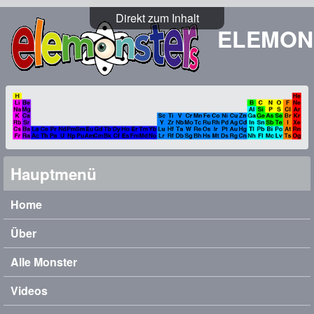
Direkt zum Inhalt
ELEMON
Hauptmenü
Home
Über
Alle Monster
Videos