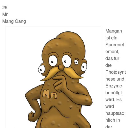
25
Mn
Mang Gang
Mangan
ist ein
Spurenel
ement,
das für
die
Photosynt
hese und
Enzyme
benötigt
wird. Es
wird
hauptsäc
hlich in
der