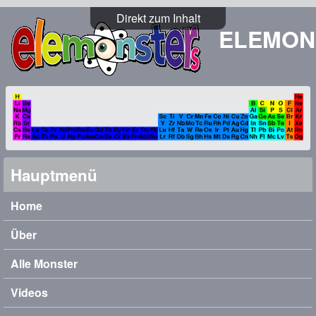
Direkt zum Inhalt
ELEMON
Hauptmenü
Home
Über
Alle Monster
Videos