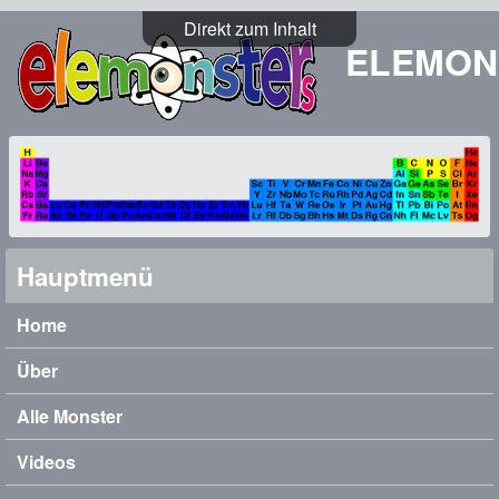
Direkt zum Inhalt
ELEMON
Hauptmenü
Home
Über
Alle Monster
Videos